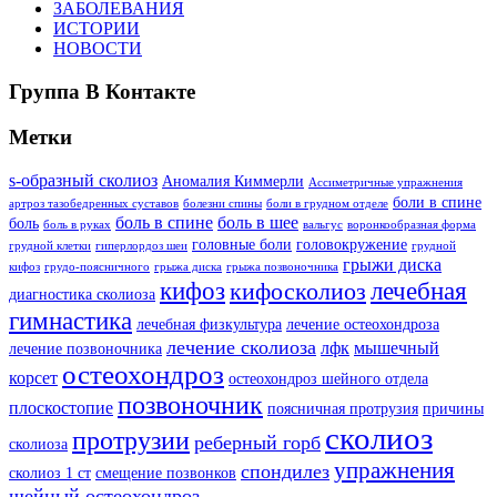
ЗАБОЛЕВАНИЯ
ИСТОРИИ
НОВОСТИ
Группа В Контакте
Метки
s-образный сколиоз
Аномалия Киммерли
Ассиметричные упражнения
боли в спине
артроз тазобедренных суставов
болезни спины
боли в грудном отделе
боль в спине
боль в шее
боль
боль в руках
вальгус
воронкообразная форма
головные боли
головокружение
грудной клетки
гиперлордоз шеи
грудной
грыжи диска
кифоз
грудо-поясничного
грыжа диска
грыжа позвоночника
кифоз
лечебная
кифосколиоз
диагностика сколиоза
гимнастика
лечебная физкультура
лечение остеохондроза
лечение сколиоза
лфк
мышечный
лечение позвоночника
остеохондроз
корсет
остеохондроз шейного отдела
позвоночник
плоскостопие
поясничная протрузия
причины
сколиоз
протрузии
реберный горб
сколиоза
упражнения
спондилез
сколиоз 1 ст
смещение позвонков
шейный остеохондроз