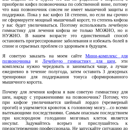
приобрели кифоз позвоночника по собственной вине, потому
что ваш позвоночник совсем не имеет мышечной защиты и
поддержки. Пока у вас кифоз 1й степени, но если вы срочно
не сформируете мощный мышечный корсет, то степень кифоза
у вас будет увеличиваться. Поэтому использовать лечебную
гимнастику для лечения кифоза не только МОЖНО, но и
НУЖНО. В вашем возрасте это единственный способ
остановить прогрессирование заболевания и избежать болей в
спине и серьезных проблем со здоровьем в будущем.
Я советую заказать на моем сайте
Мини-комплекс для
позвоночника
и
Лечебную гимнастику для шеи
, эти
комплексы нужно чередовать и заниматься чаще, а лучше
ежедневно в течение полугода, затем оставить 3 дежурных
тренировки для поддержания тонуса сформированного
мышечного корсета.
Почему для лечения кифоза я вам советую гимнастику для
шеи, наряду с упражнениями на позвоночник? Потому, что
при кифозе увеличивается шейный лордоз (чрезмерный
прогиб) и ущемляется кровоток к головному мозгу…со всеми
вытекающими последствиями. Самым опасным последствием
при кислородном голодании мозговых клеток является
инсульт. Задумайтесь всерьез и прислушайтесь к
предостережению профессионала. Не запускайте ситуацию до