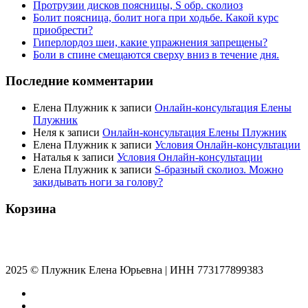
Протрузии дисков поясницы, S обр. сколиоз
Болит поясница, болит нога при ходьбе. Какой курс
приобрести?
Гиперлордоз шеи, какие упражнения запрещены?
Боли в спине смещаются сверху вниз в течение дня.
Последние комментарии
Елена Плужник
к записи
Онлайн-консультация Елены
Плужник
Неля
к записи
Онлайн-консультация Елены Плужник
Елена Плужник
к записи
Условия Онлайн-консультации
Наталья
к записи
Условия Онлайн-консультации
Елена Плужник
к записи
S-бразный сколиоз. Можно
закидывать ноги за голову?
Корзина
2025 © Плужник Елена Юрьевна | ИНН 773177899383