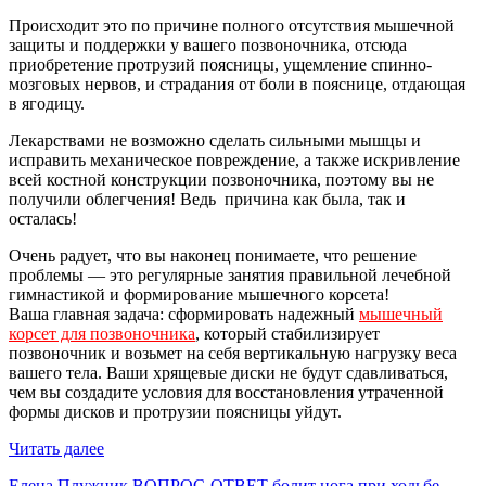
Происходит это по причине полного отсутствия мышечной
защиты и поддержки у вашего позвоночника, отсюда
приобретение протрузий поясницы, ущемление спинно-
мозговых нервов, и страдания от боли в пояснице, отдающая
в ягодицу.
Лекарствами не возможно сделать сильными мышцы и
исправить механическое повреждение, а также искривление
всей костной конструкции позвоночника, поэтому вы не
получили облегчения! Ведь причина как была, так и
осталась!
Очень радует, что вы наконец понимаете, что решение
проблемы — это регулярные занятия правильной лечебной
гимнастикой и формирование мышечного корсета!
Ваша главная задача: сформировать надежный
мышечный
корсет для позвоночника
, который стабилизирует
позвоночник и возьмет на себя вертикальную нагрузку веса
вашего тела. Ваши хрящевые диски не будут сдавливаться,
чем вы создадите условия для восстановления утраченной
формы дисков и протрузии поясницы уйдут.
Читать далее
Елена Плужник
ВОПРОС-ОТВЕТ
болит нога при ходьбе
,