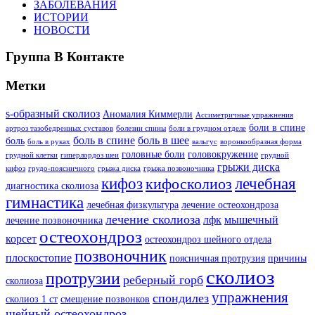
ЗАБОЛЕВАНИЯ
ИСТОРИИ
НОВОСТИ
Группа В Контакте
Метки
s-образный сколиоз
Аномалия Киммерли
Ассиметричные упражнения
боли в спине
артроз тазобедренных суставов
болезни спины
боли в грудном отделе
боль в спине
боль в шее
боль
боль в руках
вальгус
воронкообразная форма
головные боли
головокружение
грудной клетки
гиперлордоз шеи
грудной
грыжи диска
кифоз
грудо-поясничного
грыжа диска
грыжа позвоночника
кифоз
лечебная
кифосколиоз
диагностика сколиоза
гимнастика
лечебная физкультура
лечение остеохондроза
лечение сколиоза
лфк
мышечный
лечение позвоночника
остеохондроз
корсет
остеохондроз шейного отдела
позвоночник
плоскостопие
поясничная протрузия
причины
сколиоз
протрузии
реберный горб
сколиоза
упражнения
спондилез
сколиоз 1 ст
смещение позвонков
шейный остеохондроз