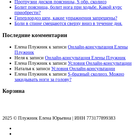
Протрузии дисков поясницы, S обр. сколиоз
Болит поясница, болит нога при ходьбе. Какой курс
приобрести?
Гиперлордоз шеи, какие упражнения запрещены?
Боли в спине смещаются сверху вниз в течение дня.
Последние комментарии
Елена Плужник
к записи
Онлайн-консультация Елены
Плужник
Неля
к записи
Онлайн-консультация Елены Плужник
Елена Плужник
к записи
Условия Онлайн-консультации
Наталья
к записи
Условия Онлайн-консультации
Елена Плужник
к записи
S-бразный сколиоз. Можно
закидывать ноги за голову?
Корзина
2025 © Плужник Елена Юрьевна | ИНН 773177899383