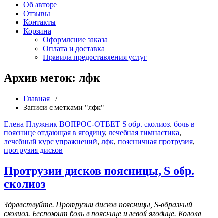
Об авторе
Отзывы
Контакты
Корзина
Оформление заказа
Оплата и доставка
Правила предоставления услуг
Архив меток: лфк
Главная
/
Записи с метками "лфк"
Елена Плужник
ВОПРОС-ОТВЕТ
S обр. сколиоз
,
боль в
пояснице отдающая в ягодицу
,
лечебная гимнастика
,
лечебный курс упражнений
,
лфк
,
поясничная протрузия
,
протрузия дисков
Протрузии дисков поясницы, S обр.
сколиоз
Здравствуйте. Протрузии дисков поясницы, S-образный
сколиоз. Беспокоит боль в пояснице и левой ягодице. Колола