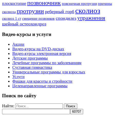
позвоночник
плоскостопие
поясничная протрузия
причины
сколиоз
протрузии
реберный горб
сколиоза
упражнения
спондилез
сколиоз 1 ст
смещение позвонков
шейный остеохондроз
Видео-курсы и услуги
Акции
Видео-курсы на DVD-дисках
Видео-курсы электронная версия
Детские программы
Лечебные программы по заболеваниям
Суставная гимнастика
Универсальные программы для взрослых
Услуги
Фишки для красоты и стройности
Целенаправленные программы
Поиск по сайту
Найти: