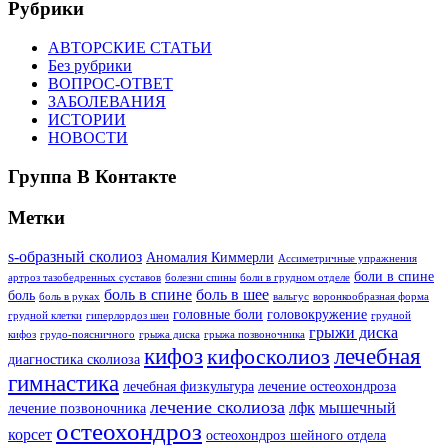
Рубрики
АВТОРСКИЕ СТАТЬИ
Без рубрики
ВОПРОС-ОТВЕТ
ЗАБОЛЕВАНИЯ
ИСТОРИИ
НОВОСТИ
Группа В Контакте
Метки
s-образный сколиоз
Аномалия Киммерли
Ассиметричные упражнения
боли в спине
артроз тазобедренных суставов
болезни спины
боли в грудном отделе
боль в спине
боль в шее
боль
боль в руках
вальгус
воронкообразная форма
головные боли
головокружение
грудной клетки
гиперлордоз шеи
грудной
грыжи диска
кифоз
грудо-поясничного
грыжа диска
грыжа позвоночника
кифоз
лечебная
кифосколиоз
диагностика сколиоза
гимнастика
лечебная физкультура
лечение остеохондроза
лечение сколиоза
лфк
мышечный
лечение позвоночника
остеохондроз
корсет
остеохондроз шейного отдела