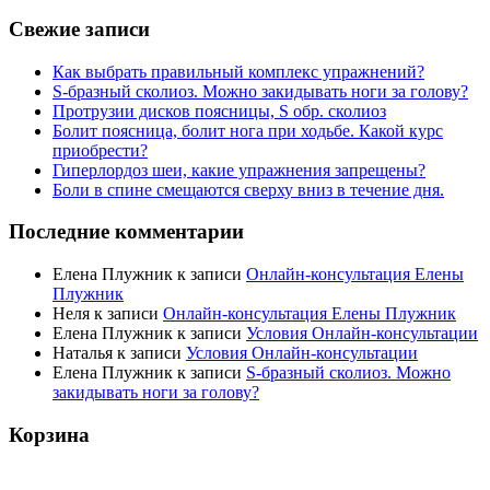
Свежие записи
Как выбрать правильный комплекс упражнений?
S-бразный сколиоз. Можно закидывать ноги за голову?
Протрузии дисков поясницы, S обр. сколиоз
Болит поясница, болит нога при ходьбе. Какой курс
приобрести?
Гиперлордоз шеи, какие упражнения запрещены?
Боли в спине смещаются сверху вниз в течение дня.
Последние комментарии
Елена Плужник
к записи
Онлайн-консультация Елены
Плужник
Неля
к записи
Онлайн-консультация Елены Плужник
Елена Плужник
к записи
Условия Онлайн-консультации
Наталья
к записи
Условия Онлайн-консультации
Елена Плужник
к записи
S-бразный сколиоз. Можно
закидывать ноги за голову?
Корзина