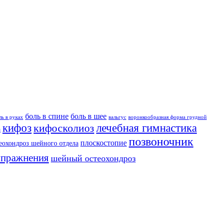
боль в спине
боль в шее
ль в руках
вальгус
воронкообразная форма грудной
кифоз
лечебная гимнастика
кифосколиоз
а
позвоночник
плоскостопие
еохондроз шейного отдела
упражнения
шейный остеохондроз