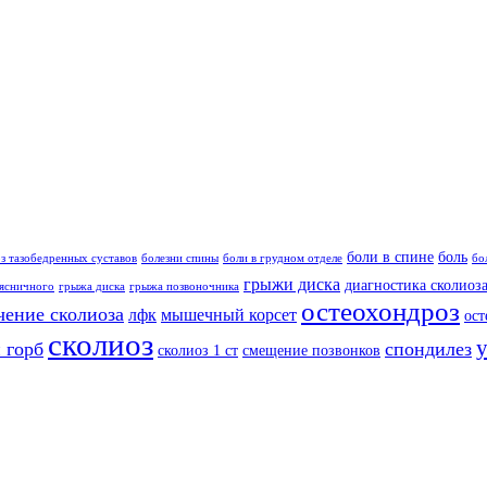
боли в спине
боль
з тазобедренных суставов
болезни спины
боли в грудном отделе
бо
грыжи диска
диагностика сколиоз
ясничного
грыжа диска
грыжа позвоночника
остеохондроз
чение сколиоза
лфк
мышечный корсет
ост
сколиоз
 горб
спондилез
сколиоз 1 ст
смещение позвонков