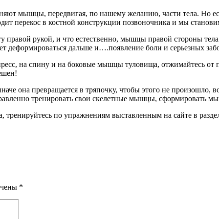
няют мышцы, передвигая, по нашему желанию, части тела. Но ес
одит перекос в костной конструкции позвоночника и мы станов
 правой рукой, и что естественно, мышцы правой стороны тела бо
дет деформироваться дальше и….появление боли и серьезных заб
сс, на спину и на боковые мышцы туловища, отжимайтесь от по
ешен!
 иначе она превращается в тряпочку, чтобы этого не произошло,
равленно тренировать свои скелетные мышцы, сформировать мы
а, тренируйтесь по упражнениям выставленным на сайте в раздел
ечены
*