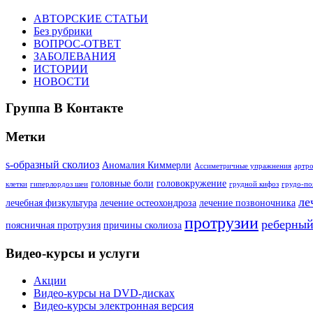
АВТОРСКИЕ СТАТЬИ
Без рубрики
ВОПРОС-ОТВЕТ
ЗАБОЛЕВАНИЯ
ИСТОРИИ
НОВОСТИ
Группа В Контакте
Метки
s-образный сколиоз
Аномалия Киммерли
Ассиметричные упражнения
артро
головные боли
головокружение
клетки
гиперлордоз шеи
грудной кифоз
грудо-по
ле
лечебная физкультура
лечение остеохондроза
лечение позвоночника
протрузии
реберный
поясничная протрузия
причины сколиоза
Видео-курсы и услуги
Акции
Видео-курсы на DVD-дисках
Видео-курсы электронная версия