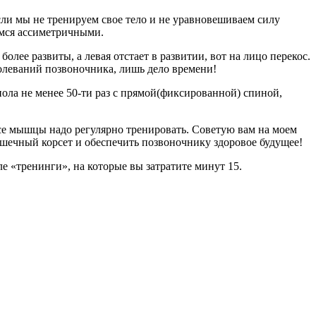
ли мы не тренируем свое тело и не уравновешиваем силу
имся ассиметричными.
лее развиты, а левая отстает в развитии, вот на лицо перекос.
олеваний позвоночника, лишь дело времени!
ла не менее 50-ти раз с прямой(фиксированной) спиной,
 все мышцы надо регулярно тренировать. Советую вам на моем
шечный корсет и обеспечить позвоночнику здоровое будущее!
е «тренинги», на которые вы затратите минут 15.