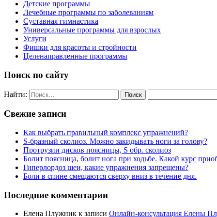
Детские программы
Лечебные программы по заболеваниям
Суставная гимнастика
Универсальные программы для взрослых
Услуги
Фишки для красоты и стройности
Целенаправленные программы
Поиск по сайту
Найти:
Свежие записи
Как выбрать правильный комплекс упражнений?
S-бразный сколиоз. Можно закидывать ноги за голову?
Протрузии дисков поясницы, S обр. сколиоз
Болит поясница, болит нога при ходьбе. Какой курс прио
Гиперлордоз шеи, какие упражнения запрещены?
Боли в спине смещаются сверху вниз в течение дня.
Последние комментарии
Елена Плужник
к записи
Онлайн-консультация Елены П