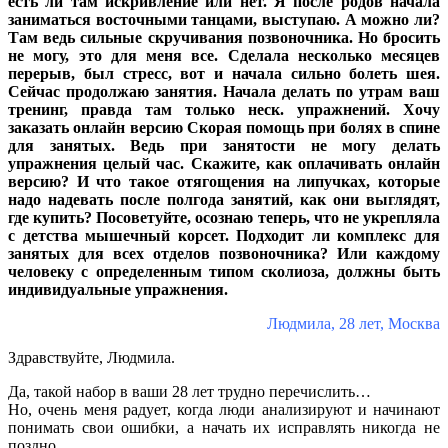
есть ли там искривление или нет. Я после родов начала
заниматься восточными танцами, выступаю. А можно ли?
Там ведь сильные скручивания позвоночника. Но бросить
не могу, это для меня все. Сделала несколько месяцев
перерыв, был стресс, вот и начала сильно болеть шея.
Сейчас продолжаю занятия. Начала делать по утрам ваш
тренинг, правда там только неск. упражнений. Хочу
заказать онлайн версию Скорая помощь при болях в спине
для занятых. Ведь при занятости не могу делать
упражнения целый час. Скажите, как оплачивать онлайн
версию? И что такое отягощения на липучках, которые
надо надевать после полгода занятий, как они выглядят,
где купить? Посоветуйте, осознаю теперь, что не укрепляла
с детства мышечный корсет. Подходит ли комплекс для
занятых для всех отделов позвоночника? Или каждому
человеку с определенным типом сколиоза, должны быть
индивидуальные упражнения.
Людмила, 28 лет, Москва
Здравствуйте, Людмила.
Да, такой набор в ваши 28 лет трудно перечислить…
Но, очень меня радует, когда люди анализируют и начинают
понимать свои ошибки, а начать их исправлять никогда не
поздно.