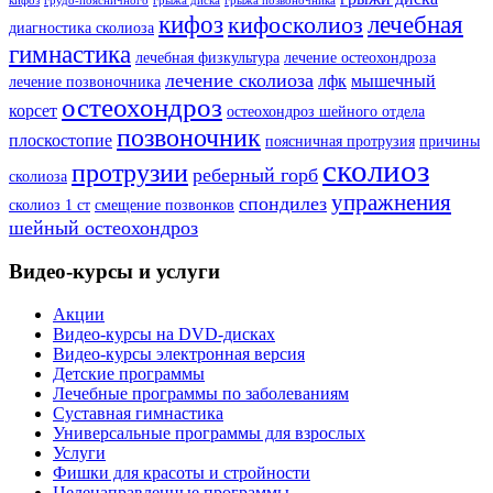
кифоз
грудо-поясничного
грыжа диска
грыжа позвоночника
кифоз
лечебная
кифосколиоз
диагностика сколиоза
гимнастика
лечебная физкультура
лечение остеохондроза
лечение сколиоза
лфк
мышечный
лечение позвоночника
остеохондроз
корсет
остеохондроз шейного отдела
позвоночник
плоскостопие
поясничная протрузия
причины
сколиоз
протрузии
реберный горб
сколиоза
упражнения
спондилез
сколиоз 1 ст
смещение позвонков
шейный остеохондроз
Видео-курсы и услуги
Акции
Видео-курсы на DVD-дисках
Видео-курсы электронная версия
Детские программы
Лечебные программы по заболеваниям
Суставная гимнастика
Универсальные программы для взрослых
Услуги
Фишки для красоты и стройности
Целенаправленные программы