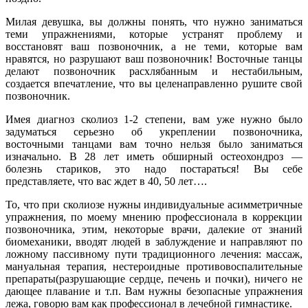
Милая девушка, вы должны понять, что нужно заниматься
теми упражнениями, которые устранят проблему и
восстановят ваш позвоночник, а не теми, которые вам
нравятся, но разрушают ваш позвоночник! Восточные танцы
делают позвоночник расхлябанным и нестабильным,
создается впечатление, что вы целенаправленно рушите свой
позвоночник.
Имея диагноз сколиоз 1-2 степени, вам уже нужно было
задуматься серьезно об укреплении позвоночника,
восточными танцами вам точно нельзя было заниматься
изначально. В 28 лет иметь обширный остеохондроз —
болезнь стариков, это надо постараться! Вы себе
представляете, что вас ждет в 40, 50 лет….
То, что при сколиозе нужны индивидуальные асимметричные
упражнения, по моему мнению профессионала в коррекции
позвоночника, этим, некоторые врачи, далекие от знаний
биомеханики, вводят людей в заблуждение и направляют по
ложному пассивному пути традиционного лечения: массаж,
мануальная терапия, нестероидные противовоспалительные
препараты(разрушающие сердце, печень и почки), ничего не
дающее плавание и т.п. Вам нужны безопасные упражнения
лежа, говорю вам как профессионал в лечебной гимнастике.