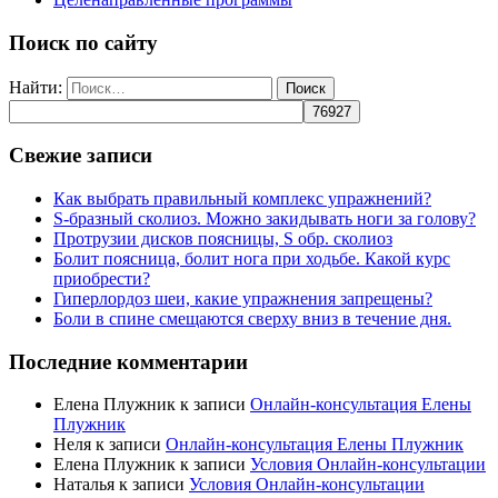
Поиск по сайту
Найти:
Свежие записи
Как выбрать правильный комплекс упражнений?
S-бразный сколиоз. Можно закидывать ноги за голову?
Протрузии дисков поясницы, S обр. сколиоз
Болит поясница, болит нога при ходьбе. Какой курс
приобрести?
Гиперлордоз шеи, какие упражнения запрещены?
Боли в спине смещаются сверху вниз в течение дня.
Последние комментарии
Елена Плужник
к записи
Онлайн-консультация Елены
Плужник
Неля
к записи
Онлайн-консультация Елены Плужник
Елена Плужник
к записи
Условия Онлайн-консультации
Наталья
к записи
Условия Онлайн-консультации