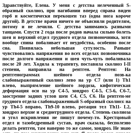
Здравствуйте, Елена. У меня с детства нелеченный S-
образный сколиоз, при нагибании вперед справа виден
горб и косметически перекошен таз (одна нога короче
другой). В детстве врачи ничего не объясняли родителям,
потому и не лечили. С детства занимаюсь разными
танцами. Спустя 2 года после родов начала сильно болеть
шея и верхний отдел грудного отдела позвоночника, хотя
вообще спина побаливает от неудобства, особенно после
сна. Появилась небольшая сутулость. Раньше
чувствовались напряжения во всех отделах позвоночника
после долгого напряжения и шея чуть-чуть побаливала
после 20 лет. Ходила к терапевту, поставила сколиоз I-II
степени, направила на рентген. Рентген: На
рентгенограммах шейного отдела позв-ка
слабовыраженный сколиоз лево на ур С7 (или 1) Th1
влево, выпрямление шейного лордоза, кифотическая
деформация оси на ур C4-5, хондроз C4-5, C5-6, C6-7,
заострение задних углов шеи C4, C5, С6. На рентген-ме
грудного отдела слабовыраженный S-образный сколиоз: на
ур Th4-5 вправо, Th9-10 влево, ротация тел Th11- L2,
хондроз верхне и среднегрудного отдела. Степень сколиоза
и угол искривления не пишут почему-то. Крестцовый
отдел и тазобедренный сустав, врач сказала, бесполезно
делать рентген, там наверно то же самое, хондроз. Не знаю