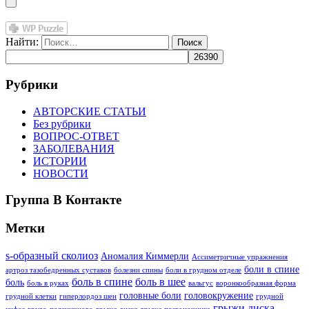
Найти:
Рубрики
АВТОРСКИЕ СТАТЬИ
Без рубрики
ВОПРОС-ОТВЕТ
ЗАБОЛЕВАНИЯ
ИСТОРИИ
НОВОСТИ
Группа В Контакте
Метки
s-образный сколиоз
Аномалия Киммерли
Ассиметричные упражнения
боли в спине
артроз тазобедренных суставов
болезни спины
боли в грудном отделе
боль в спине
боль в шее
боль
боль в руках
вальгус
воронкообразная форма
головные боли
головокружение
грудной клетки
гиперлордоз шеи
грудной
грыжи диска