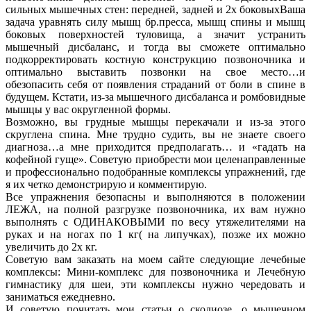
сильных мышечных стен: передней, задней и 2х боковыхВаша
задача уравнять силу мышц бр.пресса, мышц спины и мышц
боковых поверхностей туловища, а значит устранить
мышечный дисбаланс, и тогда вы сможете оптимально
подкорректировать костную конструкцию позвоночника и
оптимально выставить позвонки на свое место…и
обезопасить себя от появления страданий от боли в спине в
будущем. Кстати, из-за мышечного дисбаланса и ромбовидные
мышцы у вас округленной формы.
Возможно, вы грудные мышцы перекачали и из-за этого
скруглена спина. Мне трудно судить, вы не знаете своего
диагноза…а мне приходится предполагать… и «гадать на
кофейной гуще». Советую приобрести мои целенаправленные
и профессионально подобранные комплексы упражнений, где
я их четко демонстрирую и комментирую.
Все упражнения безопасны и выполняются в положении
ЛЕЖА, на полной разгрузке позвоночника, их вам нужно
выполнять с ОДИНАКОВЫМИ по весу утяжелителями на
руках и на ногах по 1 кг( на липучках), позже их можно
увеличить до 2х кг.
Советую вам заказать на моем сайте следующие лечебные
комплексы: Мини-комплекс для позвоночника и Лечебную
гимнастику для шеи, эти комплексы нужно чередовать и
заниматься ежедневно.
И советую почитать мои статьи о сколиозе, о мышечном