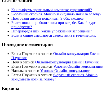
Свежие записи
Как выбрать правильный комплекс упражнений?
S-бразный сколиоз. Можно закидывать ноги за голову?
Протрузии дисков поясницы, S обр. сколиоз
Болит поясница, болит нога при ходьбе. Какой курс
приобрести?
Гиперлордоз шеи, какие упражнения запрещены?
Боли в спине смещаются сверху вниз в течение дня.
Последние комментарии
Елена Плужник
к записи
Онлайн-консультация Елены
Плужник
Неля
к записи
Онлайн-консультация Елены Плужник
Елена Плужник
к записи
Условия Онлайн-консультации
Наталья
к записи
Условия Онлайн-консультации
Елена Плужник
к записи
S-бразный сколиоз. Можно
закидывать ноги за голову?
Корзина