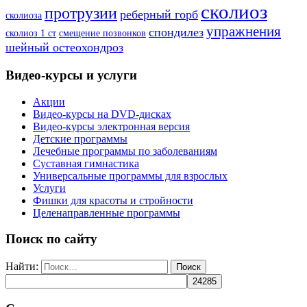
сколиоз
протрузии
реберный горб
сколиоза
упражнения
спондилез
сколиоз 1 ст
смещение позвонков
шейный остеохондроз
Видео-курсы и услуги
Акции
Видео-курсы на DVD-дисках
Видео-курсы электронная версия
Детские программы
Лечебные программы по заболеваниям
Суставная гимнастика
Универсальные программы для взрослых
Услуги
Фишки для красоты и стройности
Целенаправленные программы
Поиск по сайту
Найти: