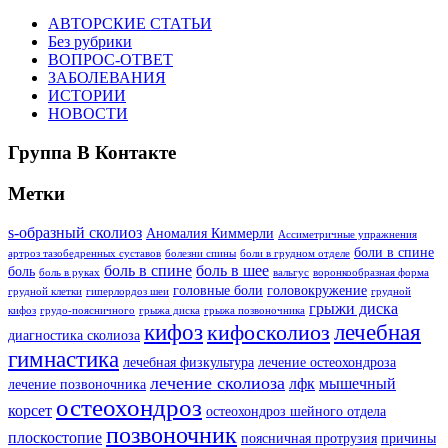
АВТОРСКИЕ СТАТЬИ
Без рубрики
ВОПРОС-ОТВЕТ
ЗАБОЛЕВАНИЯ
ИСТОРИИ
НОВОСТИ
Группа В Контакте
Метки
s-образный сколиоз
Аномалия Киммерли
Ассиметричные упражнения
боли в спине
артроз тазобедренных суставов
болезни спины
боли в грудном отделе
боль в спине
боль в шее
боль
боль в руках
вальгус
воронкообразная форма
головные боли
головокружение
грудной клетки
гиперлордоз шеи
грудной
грыжи диска
кифоз
грудо-поясничного
грыжа диска
грыжа позвоночника
кифоз
лечебная
кифосколиоз
диагностика сколиоза
гимнастика
лечебная физкультура
лечение остеохондроза
лечение сколиоза
лфк
мышечный
лечение позвоночника
остеохондроз
корсет
остеохондроз шейного отдела
позвоночник
плоскостопие
поясничная протрузия
причины