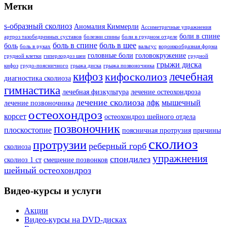
Метки
s-образный сколиоз
Аномалия Киммерли
Ассиметричные упражнения
боли в спине
артроз тазобедренных суставов
болезни спины
боли в грудном отделе
боль в спине
боль в шее
боль
боль в руках
вальгус
воронкообразная форма
головные боли
головокружение
грудной клетки
гиперлордоз шеи
грудной
грыжи диска
кифоз
грудо-поясничного
грыжа диска
грыжа позвоночника
кифоз
лечебная
кифосколиоз
диагностика сколиоза
гимнастика
лечебная физкультура
лечение остеохондроза
лечение сколиоза
лфк
мышечный
лечение позвоночника
остеохондроз
корсет
остеохондроз шейного отдела
позвоночник
плоскостопие
поясничная протрузия
причины
сколиоз
протрузии
реберный горб
сколиоза
упражнения
спондилез
сколиоз 1 ст
смещение позвонков
шейный остеохондроз
Видео-курсы и услуги
Акции
Видео-курсы на DVD-дисках