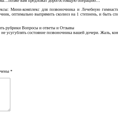
блемы…позже вам предложат дорогостоящую операцию…
ексы: Мини-комплекс для позвоночника и Лечебную гимнасти
к, оптимально выпрямить сколиоз на 1 степнень, и быть споко
тать рубрики Вопросы и ответы и Отзывы
не усугублять состояние позвоночника вашей дочери. Жаль, кон
ечены
*