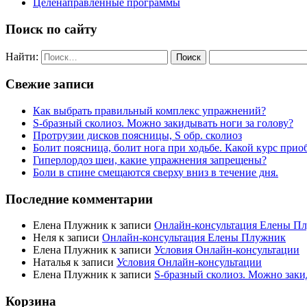
Целенаправленные программы
Поиск по сайту
Найти:
Свежие записи
Как выбрать правильный комплекс упражнений?
S-бразный сколиоз. Можно закидывать ноги за голову?
Протрузии дисков поясницы, S обр. сколиоз
Болит поясница, болит нога при ходьбе. Какой курс прио
Гиперлордоз шеи, какие упражнения запрещены?
Боли в спине смещаются сверху вниз в течение дня.
Последние комментарии
Елена Плужник
к записи
Онлайн-консультация Елены П
Неля
к записи
Онлайн-консультация Елены Плужник
Елена Плужник
к записи
Условия Онлайн-консультации
Наталья
к записи
Условия Онлайн-консультации
Елена Плужник
к записи
S-бразный сколиоз. Можно заки
Корзина