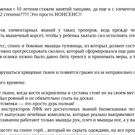
менки с 10 летним стажем занятий танцами, да еще и с элемен
 2 степени??!!! Это просто НОНСЕНС!!
ок элементарных знаний у таких тренеров, ведь прежде ч
ть мышечный корсет, чтобы у ребенка хватало сил исполнять эти
есс, спину и боковые мышцы туловища, из которых должен сос
тивно прогрессировать сколиоз, который сформировался еще ран
ия осанки нужно было давно бить тревогу и принимать меры, а
азрушаться хрящевые ткани и появятся грыжи из-за неправильн
ого времени:
ткани, когда кости искривлены и суставы стоят не на своем мес
был ровный и не обязательно спать на досках
тсменки — это просто дурь полная!
инструкторов ЛФК нет достаточных знаний биомеханики челов
лет выпускаю лечебные комплексы, которые реально выпрямляют
лавании работают только мышцы рук, плеч и мышцы ног, а у ва
ырастет на спине горб…который не скрыть одеждами, на все проц