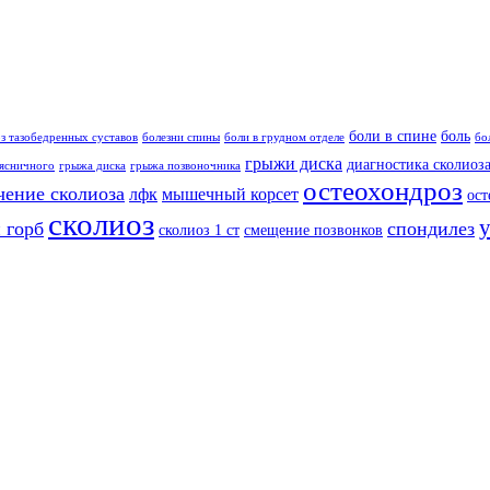
боли в спине
боль
з тазобедренных суставов
болезни спины
боли в грудном отделе
бо
грыжи диска
диагностика сколиоз
ясничного
грыжа диска
грыжа позвоночника
остеохондроз
чение сколиоза
лфк
мышечный корсет
ост
сколиоз
 горб
спондилез
сколиоз 1 ст
смещение позвонков