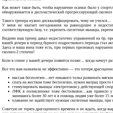
Как может такое быть, чтобы нарушение осанки было у спортс
обнаруживается и диспластический прогрессирующий сколиоз
Такого тренера нужно дисквалифицировать, чему он учился…
У меня не хватает негодования на равнодушие и недостат
соответствующую базу, т.е. укрепить скелетные мышцы, укрепи
Видимо ваш тренер давал недостаточно упражнений на бр. пр
вашей дочери в период бурного подросткового периода стал ак
Здесь и ваша вина тоже есть, при первых признаках нарушен
сколиоз 2 степени!
Боли в спине у вашей дочери появятся позже… когда начнут р
Все что вам назначили не эффективно — это потеря драгоценн
массаж бесполезен…нет никакого толка разминать мягкие 
спать на жестком тоже бесполезно, нужно матрац просто 
стимулировать мышцы электротоком у действующей спор
ЛФК в поликлинике тоже бестолковое…как правило у 
занимаюсь более 30 лет и в помощь людям уже более 15 
плавание не задействует нужные скелетные мышцы, при п
Советую не терять драгоценного времени и не ждать, когда в