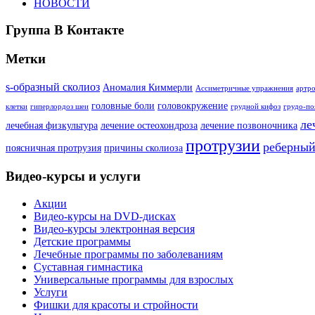
НОВОСТИ
Группа В Контакте
Метки
s-образный сколиоз
Аномалия Киммерли
Ассиметричные упражнения
артро
головные боли
головокружение
клетки
гиперлордоз шеи
грудной кифоз
грудо-по
ле
лечебная физкультура
лечение остеохондроза
лечение позвоночника
протрузии
реберный
поясничная протрузия
причины сколиоза
Видео-курсы и услуги
Акции
Видео-курсы на DVD-дисках
Видео-курсы электронная версия
Детские программы
Лечебные программы по заболеваниям
Суставная гимнастика
Универсальные программы для взрослых
Услуги
Фишки для красоты и стройности