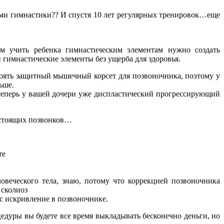
тами гимнастики?? И спустя 10 лет регулярных тренировок…еще
ем учить ребенка гимнастическим элементам нужно создать
 гимнастические элементы без ущерба для здоровья.
тоять защитный мышечный корсет для позвоночника, поэтому у
ьше.
 теперь у вашей дочери уже диспластический прогрессирующий
о стоящих позвонков…
те
еческого тела, знаю, потому что коррекцией позвоночника
 сколиоз
с искривление в позвоночнике.
едуры вы будете все время выкладывать бесконечно деньги, но