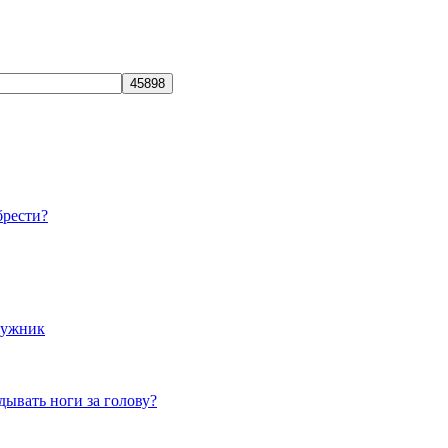
брести?
лужник
дывать ноги за голову?