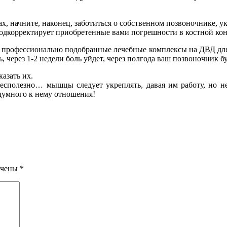
ах, начните, наконец, заботиться о собственном позвоночнике, 
подкорректирует приобретенные вами погрешности в костной ко
ать профессионально подобранные лечебные комплексы на ДВД дл
ь, через 1-2 недели боль уйдет, через полгода ваш позвоночни
азать их.
есполезно… мышцы следует укреплять, давая им работу, но не
думного к нему отношения!
ечены
*