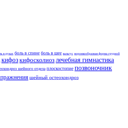
боль в спине
боль в шее
ль в руках
вальгус
воронкообразная форма грудной
кифоз
лечебная гимнастика
кифосколиоз
а
позвоночник
плоскостопие
еохондроз шейного отдела
упражнения
шейный остеохондроз