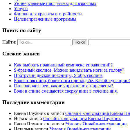
Универсальные программы для взрослых
Услуги
Фишки для красоты и стройности
Целенаправленные программы
Поиск по сайту
Найти:
Свежие записи
Как выбрать правильный комплекс упражнений?
S-бразный сколиоз. Можно закидывать ноги за голову?
Протрузии дисков поясницы, S обр. сколиоз
Болит поясница, болит нога при ходьбе. Какой курс прио
Гиперлордоз шеи, какие упражнения запрещены?
Боли в спине смещаются сверху вниз в течение дня.
Последние комментарии
Елена Плужник
к записи
Онлайн-консультация Елены П
Неля
к записи
Онлайн-консультация Елены Плужник
Елена Плужник
к записи
Условия Онлайн-консультации
Наталья
к записи
Условия Онлайн-консультации