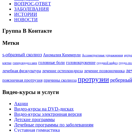
ВОПРОС-ОТВЕТ
ЗАБОЛЕВАНИЯ
ИСТОРИИ
НОВОСТИ
Группа В Контакте
Метки
s-образный сколиоз
Аномалия Киммерли
Ассиметричные упражнения
артро
головные боли
головокружение
клетки
гиперлордоз шеи
грудной кифоз
грудо-по
ле
лечебная физкультура
лечение остеохондроза
лечение позвоночника
протрузии
реберный
поясничная протрузия
причины сколиоза
Видео-курсы и услуги
Акции
Видео-курсы на DVD-дисках
Видео-курсы электронная версия
Детские программы
Лечебные программы по заболеваниям
Суставная гимнастика