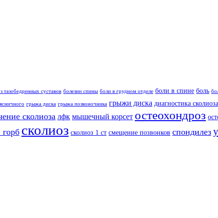
боли в спине
боль
з тазобедренных суставов
болезни спины
боли в грудном отделе
бо
грыжи диска
диагностика сколиоз
ясничного
грыжа диска
грыжа позвоночника
остеохондроз
чение сколиоза
лфк
мышечный корсет
ост
сколиоз
 горб
спондилез
сколиоз 1 ст
смещение позвонков