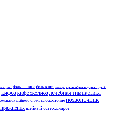
боль в спине
боль в шее
ль в руках
вальгус
воронкообразная форма грудной
кифоз
лечебная гимнастика
кифосколиоз
а
позвоночник
плоскостопие
еохондроз шейного отдела
упражнения
шейный остеохондроз