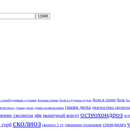
боли в спине
боль
з тазобедренных суставов
болезни спины
боли в грудном отделе
бо
грыжи диска
диагностика сколиоз
ясничного
грыжа диска
грыжа позвоночника
остеохондроз
чение сколиоза
лфк
мышечный корсет
ост
сколиоз
 горб
спондилез
сколиоз 1 ст
смещение позвонков