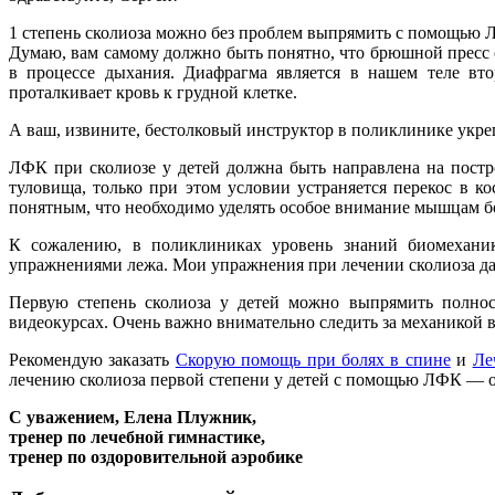
1 степень сколиоза можно без проблем выпрямить с помощью ЛФК
Думаю, вам самому должно быть понятно, что брюшной пресс 
в процессе дыхания. Диафрагма является в нашем теле вт
проталкивает кровь к грудной клетке.
А ваш, извините, бестолковый инструктор в поликлинике укре
ЛФК при сколиозе у детей должна быть направлена на постр
туловища, только при этом условии устраняется перекос в к
понятным, что необходимо уделять особое внимание мышцам б
К сожалению, в поликлиниках уровень знаний биомеханик
упражнениями лежа. Мои упражнения при лечении сколиоза даю
Первую степень сколиоза у детей можно выпрямить полнос
видеокурсах. Очень важно внимательно следить за механикой
Рекомендую заказать
Скорую помощь при болях в спине
и
Ле
лечению сколиоза первой степени у детей с помощью ЛФК — о
С уважением, Елена Плужник,
тренер по лечебной гимнастике,
тренер по оздоровительной аэробике