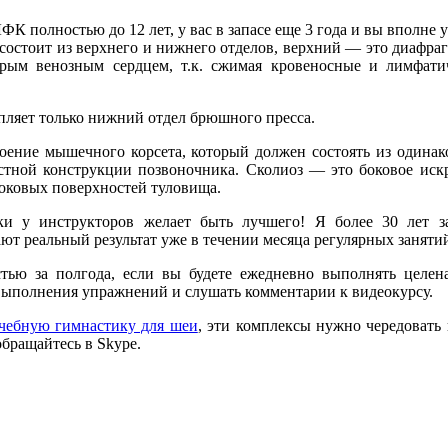
 полностью до 12 лет, у вас в запасе еще 3 года и вы вполне ус
состоит из верхнего и нижнего отделов, верхний — это диафраг
орым венозным сердцем, т.к. сжимая кровеносные и лимфати
пляет только нижний отдел брюшного пресса.
оение мышечного корсета, который должен состоять из одина
остной конструкции позвоночника. Сколиоз — это боковое иск
оковых поверхностей туловища.
и у инструкторов желает быть лучшего! Я более 30 лет 
т реальный результат уже в течении месяца регулярных занятий
тью за полгода, если вы будете ежедневно выполнять целе
 выполнения упражнений и слушать комментарии к видеокурсу.
чебную гимнастику для шеи
, эти комплексы нужно чередовать
бращайтесь в Skype.