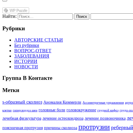
Найти:
Рубрики
АВТОРСКИЕ СТАТЬИ
Без рубрики
ВОПРОС-ОТВЕТ
ЗАБОЛЕВАНИЯ
ИСТОРИИ
НОВОСТИ
Группа В Контакте
Метки
s-образный сколиоз
Аномалия Киммерли
Ассиметричные упражнения
артро
головные боли
головокружение
клетки
гиперлордоз шеи
грудной кифоз
грудо-по
ле
лечебная физкультура
лечение остеохондроза
лечение позвоночника
протрузии
реберный
поясничная протрузия
причины сколиоза