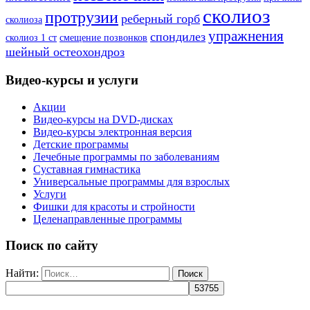
сколиоз
протрузии
реберный горб
сколиоза
упражнения
спондилез
сколиоз 1 ст
смещение позвонков
шейный остеохондроз
Видео-курсы и услуги
Акции
Видео-курсы на DVD-дисках
Видео-курсы электронная версия
Детские программы
Лечебные программы по заболеваниям
Суставная гимнастика
Универсальные программы для взрослых
Услуги
Фишки для красоты и стройности
Целенаправленные программы
Поиск по сайту
Найти: