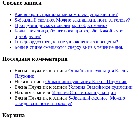
Свежие записи
Как выбрать правильный комплекс упражнений?
S-бразный сколиоз. Можно закидывать ноги за голову?
Протрузии дисков поясницы, S обр. сколиоз
Болит поясница, болит нога при ходьбе. Какой курс
приобрести?
Гиперлордоз шеи, какие упражнения запрещены?
Боли в спине смещаются сверху вниз в течение дня.
Последние комментарии
Елена Плужник
к записи
Онлайн-консультация Елены
Плужник
Неля
к записи
Онлайн-консультация Елены Плужник
Елена Плужник
к записи
Условия Онлайн-консультации
Наталья
к записи
Условия Онлайн-консультации
Елена Плужник
к записи
S-бразный сколиоз. Можно
закидывать ноги за голову?
Корзина