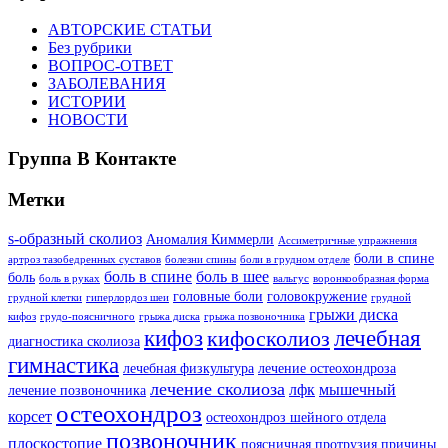
АВТОРСКИЕ СТАТЬИ
Без рубрики
ВОПРОС-ОТВЕТ
ЗАБОЛЕВАНИЯ
ИСТОРИИ
НОВОСТИ
Группа В Контакте
Метки
s-образный сколиоз
Аномалия Киммерли
Ассиметричные упражнения
боли в спине
артроз тазобедренных суставов
болезни спины
боли в грудном отделе
боль в спине
боль в шее
боль
боль в руках
вальгус
воронкообразная форма
головные боли
головокружение
грудной клетки
гиперлордоз шеи
грудной
грыжи диска
кифоз
грудо-поясничного
грыжа диска
грыжа позвоночника
кифоз
лечебная
кифосколиоз
диагностика сколиоза
гимнастика
лечебная физкультура
лечение остеохондроза
лечение сколиоза
лфк
мышечный
лечение позвоночника
остеохондроз
корсет
остеохондроз шейного отдела
позвоночник
плоскостопие
поясничная протрузия
причины