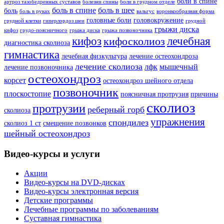
боли в спине
артроз тазобедренных суставов
болезни спины
боли в грудном отделе
боль в спине
боль в шее
боль
боль в руках
вальгус
воронкообразная форма
головные боли
головокружение
грудной клетки
гиперлордоз шеи
грудной
грыжи диска
кифоз
грудо-поясничного
грыжа диска
грыжа позвоночника
кифоз
лечебная
кифосколиоз
диагностика сколиоза
гимнастика
лечебная физкультура
лечение остеохондроза
лечение сколиоза
лфк
мышечный
лечение позвоночника
остеохондроз
корсет
остеохондроз шейного отдела
позвоночник
плоскостопие
поясничная протрузия
причины
сколиоз
протрузии
реберный горб
сколиоза
упражнения
спондилез
сколиоз 1 ст
смещение позвонков
шейный остеохондроз
Видео-курсы и услуги
Акции
Видео-курсы на DVD-дисках
Видео-курсы электронная версия
Детские программы
Лечебные программы по заболеваниям
Суставная гимнастика