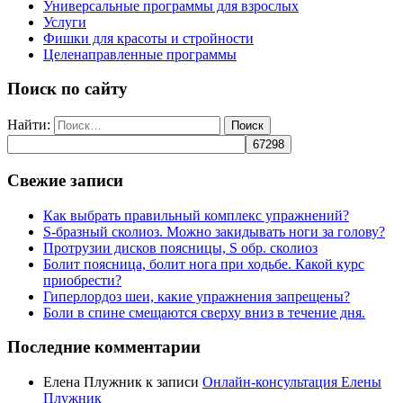
Универсальные программы для взрослых
Услуги
Фишки для красоты и стройности
Целенаправленные программы
Поиск по сайту
Найти:
Свежие записи
Как выбрать правильный комплекс упражнений?
S-бразный сколиоз. Можно закидывать ноги за голову?
Протрузии дисков поясницы, S обр. сколиоз
Болит поясница, болит нога при ходьбе. Какой курс
приобрести?
Гиперлордоз шеи, какие упражнения запрещены?
Боли в спине смещаются сверху вниз в течение дня.
Последние комментарии
Елена Плужник
к записи
Онлайн-консультация Елены
Плужник