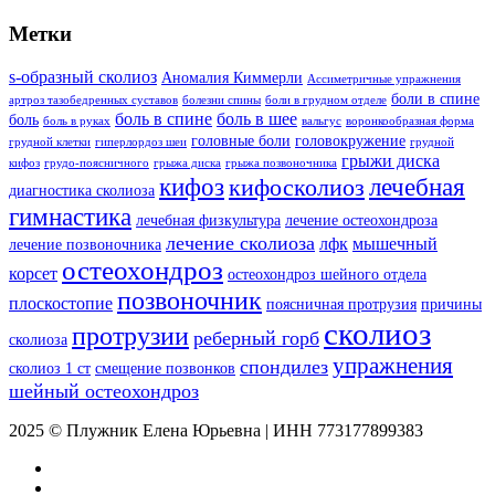
Метки
s-образный сколиоз
Аномалия Киммерли
Ассиметричные упражнения
боли в спине
артроз тазобедренных суставов
болезни спины
боли в грудном отделе
боль в спине
боль в шее
боль
боль в руках
вальгус
воронкообразная форма
головные боли
головокружение
грудной клетки
гиперлордоз шеи
грудной
грыжи диска
кифоз
грудо-поясничного
грыжа диска
грыжа позвоночника
кифоз
лечебная
кифосколиоз
диагностика сколиоза
гимнастика
лечебная физкультура
лечение остеохондроза
лечение сколиоза
лфк
мышечный
лечение позвоночника
остеохондроз
корсет
остеохондроз шейного отдела
позвоночник
плоскостопие
поясничная протрузия
причины
сколиоз
протрузии
реберный горб
сколиоза
упражнения
спондилез
сколиоз 1 ст
смещение позвонков
шейный остеохондроз
2025 © Плужник Елена Юрьевна | ИНН 773177899383