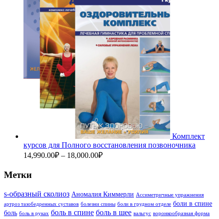
Комплект
курсов для Полного восстановления позвоночника
14,990.00
₽
–
18,000.00
₽
Метки
s-образный сколиоз
Аномалия Киммерли
Ассиметричные упражнения
боли в спине
артроз тазобедренных суставов
болезни спины
боли в грудном отделе
боль в спине
боль в шее
боль
боль в руках
вальгус
воронкообразная форма