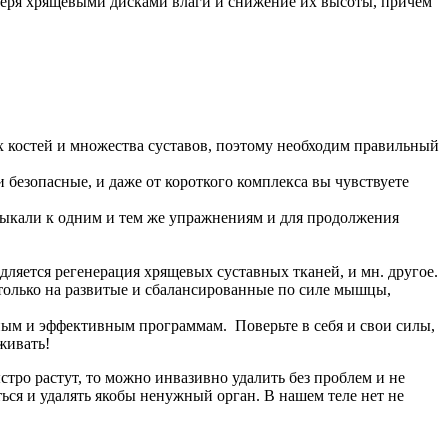
отеря хрящевыми дисками влаги и снижение их высоты, причем
х костей и множества суставов, поэтому необходим правильный
 безопасные, и даже от короткого комплекса вы чувствуете
выкали к одним и тем же упражнениям и для продолжения
дляется регенерация хрящевых суставных тканей, и мн. другое.
а только на развитые и сбалансированные по силе мышцы,
ным и эффективным программам. Поверьте в себя и свои силы,
живать!
стро растут, то можно инвазивно удалить без проблем и не
ться и удалять якобы ненужный орган. В нашем теле нет не