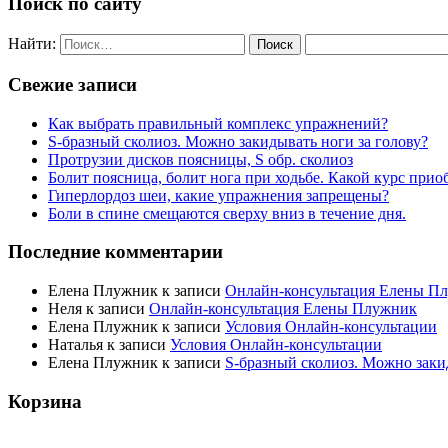
Поиск по сайту
Найти:
Свежие записи
Как выбрать правильный комплекс упражнений?
S-бразный сколиоз. Можно закидывать ноги за голову?
Протрузии дисков поясницы, S обр. сколиоз
Болит поясница, болит нога при ходьбе. Какой курс прио
Гиперлордоз шеи, какие упражнения запрещены?
Боли в спине смещаются сверху вниз в течение дня.
Последние комментарии
Елена Плужник
к записи
Онлайн-консультация Елены П
Неля
к записи
Онлайн-консультация Елены Плужник
Елена Плужник
к записи
Условия Онлайн-консультации
Наталья
к записи
Условия Онлайн-консультации
Елена Плужник
к записи
S-бразный сколиоз. Можно заки
Корзина