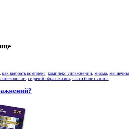
нице
,
как выбрать комплекс
,
комплекс упражнений
,
миома
,
мышечный
 гинекологии
,
сидячий образ жизни
,
часто болит спина
ражнений?