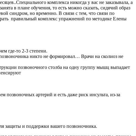
есяцев..Специального комплекса никогда у вас не заказывала, а
анята в плане обучения, то есть можно сказать, сидячий образ
ой синдром, но временно. В связи с тем, что связи по
ыбрать правильный комплекс упражнений по методике Елены
чем где-то 2-3 степени.
я позвоночника никто не формировал… Врачи на сколиоз не
нструкции позвоночного столба на одну группу мышц выпадает
мпенсируют
м позвоночных артерий и есть даже риск инсульта, из-за
 для защиты и поддержки вашего позвоночника.