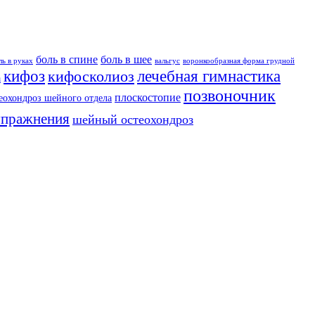
боль в спине
боль в шее
ль в руках
вальгус
воронкообразная форма грудной
кифоз
лечебная гимнастика
кифосколиоз
а
позвоночник
плоскостопие
еохондроз шейного отдела
упражнения
шейный остеохондроз