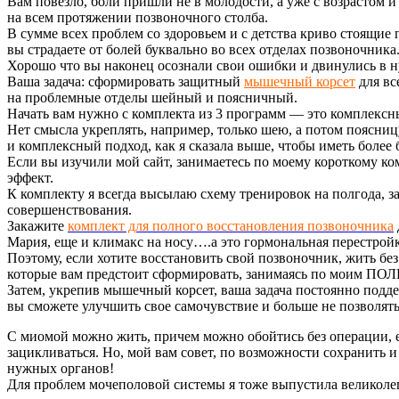
Вам повезло, боли пришли не в молодости, а уже с возрастом 
на всем протяжении позвоночного столба.
В сумме всех проблем со здоровьем и с детства криво стоящие
вы страдаете от болей буквально во всех отделах позвоночника
Хорошо что вы наконец осознали свои ошибки и двинулись в 
Ваша задача: сформировать защитный
мышечный корсет
для вс
на проблемные отделы шейный и поясничный.
Начать вам нужно с комплекта из 3 программ — это комплексн
Нет смысла укреплять, например, только шею, а потом поясниц
и комплексный подход, как я сказала выше, чтобы иметь более
Если вы изучили мой сайт, занимаетесь по моему короткому ком
эффект.
К комплекту я всегда высылаю схему тренировок на полгода, 
совершенствования.
Закажите
комплект для полного восстановления позвоночника
Мария, еще и климакс на носу….а это гормональная перестройк
Поэтому, если хотите восстановить свой позвоночник, жить без
которые вам предстоит сформировать, занимаясь по моим П
Затем, укрепив мышечный корсет, ваша задача постоянно подд
вы сможете улучшить свое самочувствие и больше не позволять 
С миомой можно жить, причем можно обойтись без операции, ес
зацикливаться. Но, мой вам совет, по возможности сохранить 
нужных органов!
Для проблем мочеполовой системы я тоже выпустила великол