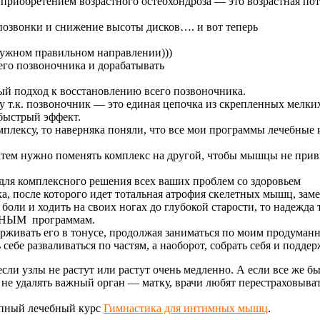
и приобретением возрастного остеохондроза — это возрастная п
 позвонки и снижение высоты дисков…. и вот теперь
.
нужном правильном направлении)))
его позвоночника и дорабатывать
ый подход к восстановлению всего позвоночника.
у т.к. позвоночник — это единая цепочка из скрепленных мелки
 быстрый эффект.
плексу, то наверняка поняли, что все мои программы лечебные и
затем нужно поменять комплекс на другой, чтобы мышцы не при
для комплексного решения всех ваших проблем со здоровьем
а, после которого идет тотальная атрофия скелетных мышц, заме
 боли и ходить на своих ногах до глубокой старости, то надежд
ОЛНЫМ программам.
ерживать его в тонусе, продолжая заниматься по моим продуман
себе разваливаться по частям, а наоборот, собрать себя и поддер
ли узлы не растут или растут очень медленно. А если все же бы
и не удалять важный орган — матку, врачи любят перестраховыва
епный лечебный курс
Гимнастика для интимных мышц
.