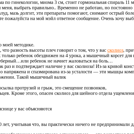
ма по гинекологии, миома 3 см, стоит гормональная спираль 11 м
 меня, выбрать правильно.. Временно не работаю, но постоянно з
уд, мазь долгит, эти препараты помогают, снимают острый болев
шите пожалуйста на мой мэйл ответное сообщение. Очень хочу в
 моей методике.
что разность высоты плеч говорит о том, что у вас
сколиоз
, при
к только ребенок обездвижен на 4 урока, а мышечный корсет дл
реберный…или ребенок не начнет жаловаться на боль…
к раз и подтверждает наличие у вас сколиоза! Из-за кривой ко
нно напряжена и спазмирована из-за усталости — эти мышцы ко
ложении. Такой мышечный валик
сылка протрузий и грыж, это смещение позвонков,
ев. Кроме этого, опасен сколиоз для шейного отдела ущемление
яснице у вас объясняются
 50 лет, учитывая что, вы практически ничего не предпринимали