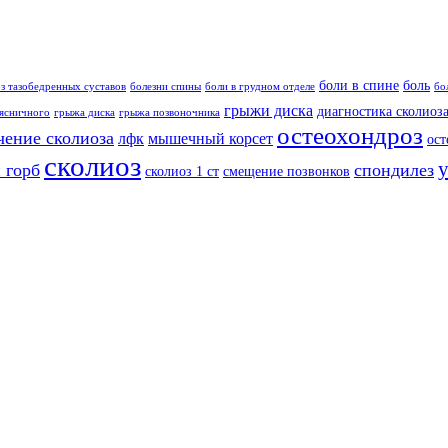
боли в спине
боль
з тазобедренных суставов
болезни спины
боли в грудном отделе
бо
грыжи диска
диагностика сколиоз
ясничного
грыжа диска
грыжа позвоночника
остеохондроз
чение сколиоза
лфк
мышечный корсет
ост
сколиоз
 горб
спондилез
сколиоз 1 ст
смещение позвонков