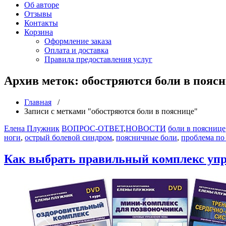
Об авторе
Отзывы
Контакты
Корзина
Оформление заказа
Оплата и доставка
Правила предоставления услуг
Архив меток: обостряются боли в пояс
Главная
/
Записи с метками "обостряются боли в пояснице"
Елена Плужник
ВОПРОС-ОТВЕТ
,
НОВОСТИ
боли в пояснице
ноги
,
острый болевой синдром
,
поясничные боли
,
проблема по
Как выбрать правильный комплекс уп