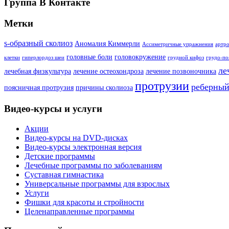
Группа В Контакте
Метки
s-образный сколиоз
Аномалия Киммерли
Ассиметричные упражнения
артро
головные боли
головокружение
клетки
гиперлордоз шеи
грудной кифоз
грудо-по
ле
лечебная физкультура
лечение остеохондроза
лечение позвоночника
протрузии
реберный
поясничная протрузия
причины сколиоза
Видео-курсы и услуги
Акции
Видео-курсы на DVD-дисках
Видео-курсы электронная версия
Детские программы
Лечебные программы по заболеваниям
Суставная гимнастика
Универсальные программы для взрослых
Услуги
Фишки для красоты и стройности
Целенаправленные программы