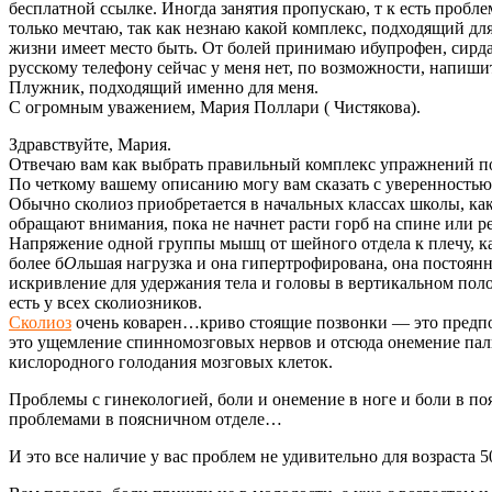
бесплатной ссылке. Иногда занятия пропускаю, т к есть пробле
только мечтаю, так как незнаю какой комплекс, подходящий для
жизни имеет место быть. От болей принимаю ибупрофен, сирдал
русскому телефону сейчас у меня нет, по возможности, напи
Плужник, подходящий именно для меня.
С огромным уважением, Мария Поллари ( Чистякова).
Здравствуйте, Мария.
Отвечаю вам как выбрать правильный комплекс упражнений по
По четкому вашему описанию могу вам сказать с уверенностью, 
Обычно сколиоз приобретается в начальных классах школы, ка
обращают внимания, пока не начнет расти горб на спине или 
Напряжение одной группы мышц от шейного отдела к плечу, ка
более б
О
льшая нагрузка и она гипертрофирована, она постоя
искривление для удержания тела и головы в вертикальном по
есть у всех сколиозников.
Сколиоз
очень коварен…криво стоящие позвонки — это предпо
это ущемление спинномозговых нервов и отсюда онемение пальц
кислородного голодания мозговых клеток.
Проблемы с гинекологией, боли и онемение в ноге и боли в по
проблемами в поясничном отделе…
И это все наличие у вас проблем не удивительно для возраста